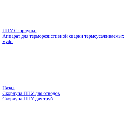
ППУ Скорлупы
Аппарат для терморезистивной сварки термоусаживаемых
муфт
Назад
Скорлупа ППУ для отводов
Скорлупа ППУ для труб