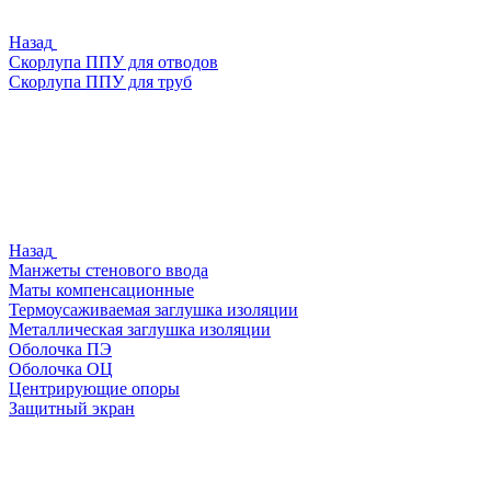
Назад
Скорлупа ППУ для отводов
Скорлупа ППУ для труб
Назад
Манжеты стенового ввода
Маты компенсационные
Термоусаживаемая заглушка изоляции
Металлическая заглушка изоляции
Оболочка ПЭ
Оболочка ОЦ
Центрирующие опоры
Защитный экран