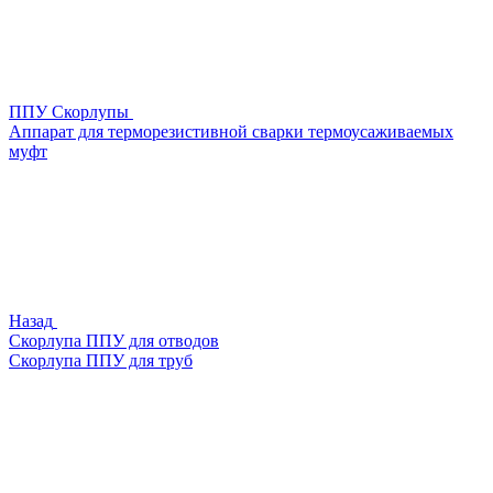
ППУ Скорлупы
Аппарат для терморезистивной сварки термоусаживаемых
муфт
Назад
Скорлупа ППУ для отводов
Скорлупа ППУ для труб