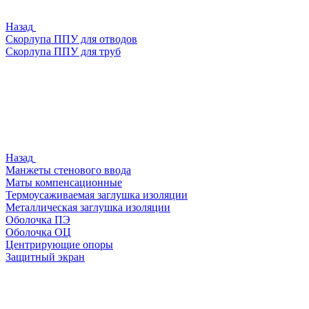
Назад
Скорлупа ППУ для отводов
Скорлупа ППУ для труб
Назад
Манжеты стенового ввода
Маты компенсационные
Термоусаживаемая заглушка изоляции
Металлическая заглушка изоляции
Оболочка ПЭ
Оболочка ОЦ
Центрирующие опоры
Защитный экран