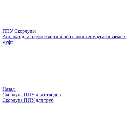
ППУ Скорлупы
Аппарат для терморезистивной сварки термоусаживаемых
муфт
Назад
Скорлупа ППУ для отводов
Скорлупа ППУ для труб