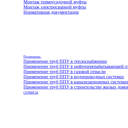
Монтаж термоусадочной муфты
Монтаж электросварной муфты
Нормативная документация
Применение
Применение труб ППУ в теплоснабжении
Применение труб ППУ в нефтеперерабатывающей о
Применение труб ППУ в газовой отрасли
Применение труб ППУ в водопроводных системах
Применение труб ППУ в канализационных система
Применение труб ППУ в строительстве жилых домо
СЕРВИСЫ