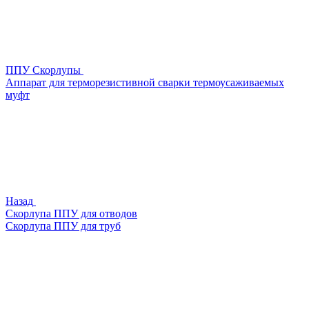
ППУ Скорлупы
Аппарат для терморезистивной сварки термоусаживаемых
муфт
Назад
Скорлупа ППУ для отводов
Скорлупа ППУ для труб