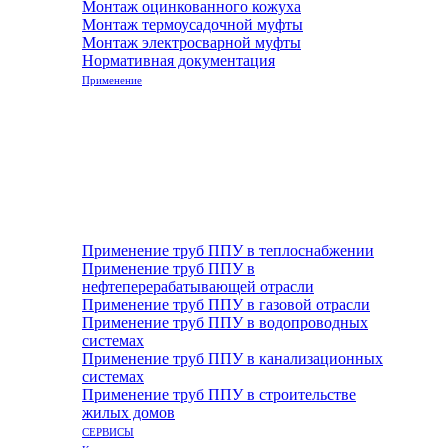
Монтаж оцинкованного кожуха
Монтаж термоусадочной муфты
Монтаж электросварной муфты
Нормативная документация
Применение
Применение труб ППУ в теплоснабжении
Применение труб ППУ в
нефтеперерабатывающей отрасли
Применение труб ППУ в газовой отрасли
Применение труб ППУ в водопроводных
системах
Применение труб ППУ в канализационных
системах
Применение труб ППУ в строительстве
жилых домов
СЕРВИСЫ