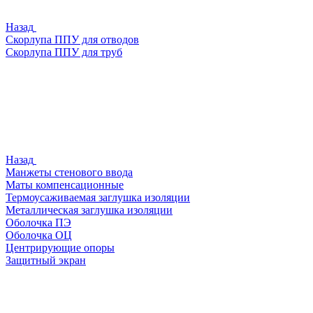
Назад
Скорлупа ППУ для отводов
Скорлупа ППУ для труб
Назад
Манжеты стенового ввода
Маты компенсационные
Термоусаживаемая заглушка изоляции
Металлическая заглушка изоляции
Оболочка ПЭ
Оболочка ОЦ
Центрирующие опоры
Защитный экран