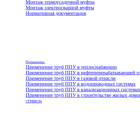
Монтаж термоусадочной муфты
Монтаж электросварной муфты
Нормативная документация
Применение
Применение труб ППУ в теплоснабжении
Применение труб ППУ в нефтеперерабатывающей о
Применение труб ППУ в газовой отрасли
Применение труб ППУ в водопроводных системах
Применение труб ППУ в канализационных система
Применение труб ППУ в строительстве жилых домо
СЕРВИСЫ