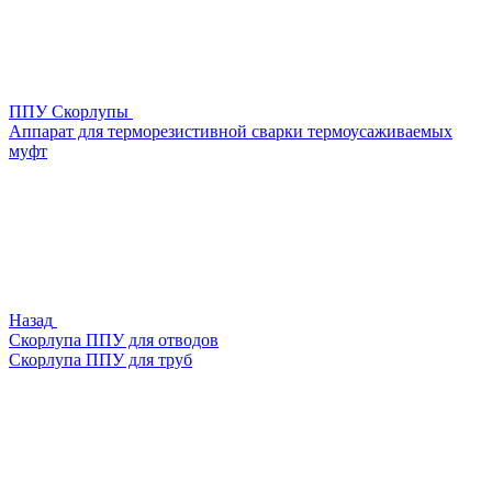
ППУ Скорлупы
Аппарат для терморезистивной сварки термоусаживаемых
муфт
Назад
Скорлупа ППУ для отводов
Скорлупа ППУ для труб