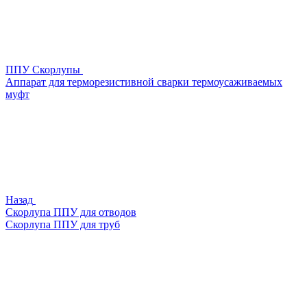
ППУ Скорлупы
Аппарат для терморезистивной сварки термоусаживаемых
муфт
Назад
Скорлупа ППУ для отводов
Скорлупа ППУ для труб