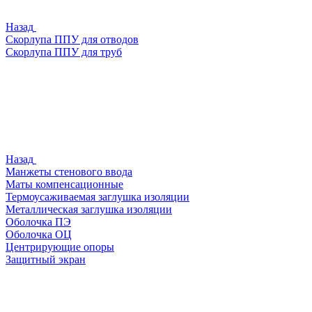
Назад
Скорлупа ППУ для отводов
Скорлупа ППУ для труб
Назад
Манжеты стенового ввода
Маты компенсационные
Термоусаживаемая заглушка изоляции
Металлическая заглушка изоляции
Оболочка ПЭ
Оболочка ОЦ
Центрирующие опоры
Защитный экран