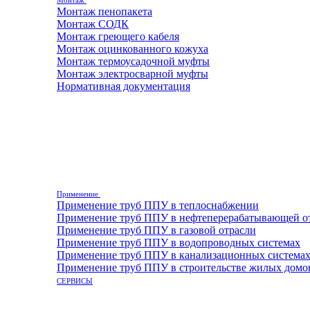
Монтаж
Монтаж пенопакета
Монтаж СОДК
Монтаж греющего кабеля
Монтаж оцинкованного кожуха
Монтаж термоусадочной муфты
Монтаж электросварной муфты
Нормативная документация
Применение
Применение труб ППУ в теплоснабжении
Применение труб ППУ в нефтеперерабатывающей о
Применение труб ППУ в газовой отрасли
Применение труб ППУ в водопроводных системах
Применение труб ППУ в канализационных система
Применение труб ППУ в строительстве жилых домо
СЕРВИСЫ