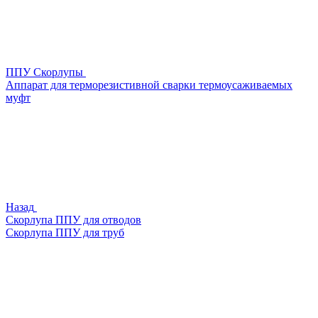
ППУ Скорлупы
Аппарат для терморезистивной сварки термоусаживаемых
муфт
Назад
Скорлупа ППУ для отводов
Скорлупа ППУ для труб