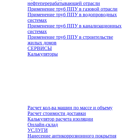
нефтеперерабатывающей отрасли
Применение труб ППУ в газовой отрасли
Применение труб ППУ в водопроводных
системах
Применение труб ППУ в канализационных
системах
Применение труб ППУ в строительстве
жилых домов
СЕРВИСЫ
Калькуляторы
Расчет кол-ва машин по массе и объему
Расчет стоимости доставки
Калькулятор расчета изоляции
Онлайн-склад
УСЛУГИ
Нанесение антикоррозионного покрытия