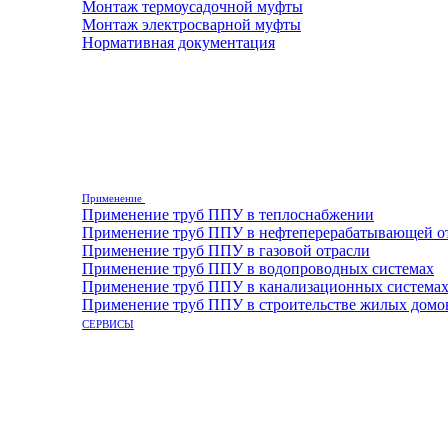
Монтаж термоусадочной муфты
Монтаж электросварной муфты
Нормативная документация
Применение
Применение труб ППУ в теплоснабжении
Применение труб ППУ в нефтеперерабатывающей о
Применение труб ППУ в газовой отрасли
Применение труб ППУ в водопроводных системах
Применение труб ППУ в канализационных система
Применение труб ППУ в строительстве жилых домо
СЕРВИСЫ