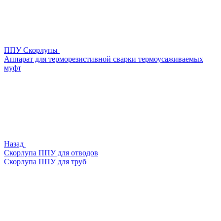
ППУ Скорлупы
Аппарат для терморезистивной сварки термоусаживаемых
муфт
Назад
Скорлупа ППУ для отводов
Скорлупа ППУ для труб