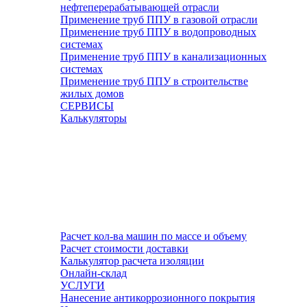
нефтеперерабатывающей отрасли
Применение труб ППУ в газовой отрасли
Применение труб ППУ в водопроводных
системах
Применение труб ППУ в канализационных
системах
Применение труб ППУ в строительстве
жилых домов
СЕРВИСЫ
Калькуляторы
Расчет кол-ва машин по массе и объему
Расчет стоимости доставки
Калькулятор расчета изоляции
Онлайн-склад
УСЛУГИ
Нанесение антикоррозионного покрытия