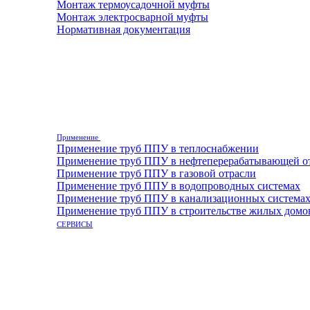
Монтаж термоусадочной муфты
Монтаж электросварной муфты
Нормативная документация
Применение
Применение труб ППУ в теплоснабжении
Применение труб ППУ в нефтеперерабатывающей о
Применение труб ППУ в газовой отрасли
Применение труб ППУ в водопроводных системах
Применение труб ППУ в канализационных система
Применение труб ППУ в строительстве жилых домо
СЕРВИСЫ