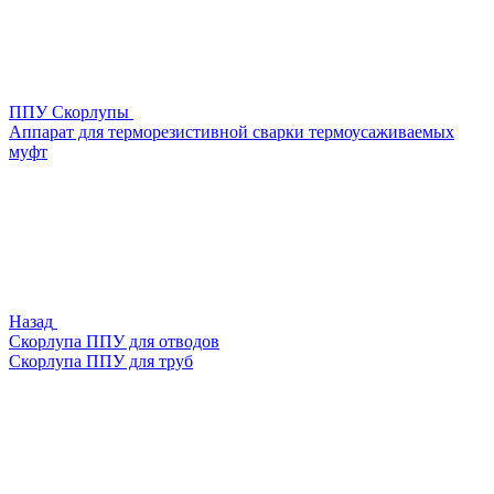
ППУ Скорлупы
Аппарат для терморезистивной сварки термоусаживаемых
муфт
Назад
Скорлупа ППУ для отводов
Скорлупа ППУ для труб