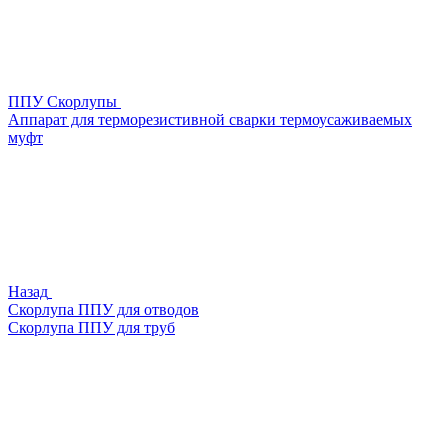
ППУ Скорлупы
Аппарат для терморезистивной сварки термоусаживаемых
муфт
Назад
Скорлупа ППУ для отводов
Скорлупа ППУ для труб