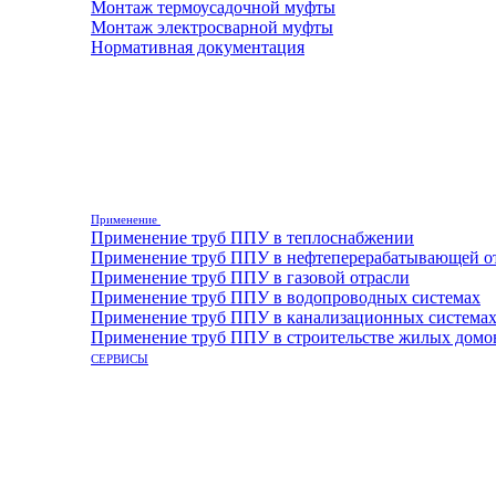
Монтаж термоусадочной муфты
Монтаж электросварной муфты
Нормативная документация
Применение
Применение труб ППУ в теплоснабжении
Применение труб ППУ в нефтеперерабатывающей о
Применение труб ППУ в газовой отрасли
Применение труб ППУ в водопроводных системах
Применение труб ППУ в канализационных система
Применение труб ППУ в строительстве жилых домо
СЕРВИСЫ