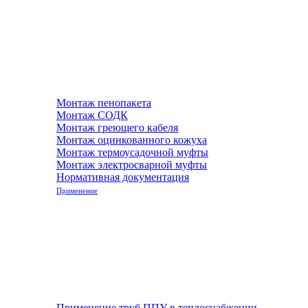
Монтаж пенопакета
Монтаж СОДК
Монтаж греющего кабеля
Монтаж оцинкованного кожуха
Монтаж термоусадочной муфты
Монтаж электросварной муфты
Нормативная документация
Применение
Применение труб ППУ в теплоснабжении