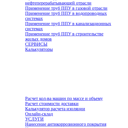
нефтеперерабатывающей отрасли
Применение труб ППУ в газовой отрасли
Применение труб ППУ в водопроводных
системах
Применение труб ППУ в канализационных
системах
Применение труб ППУ в строительстве
жилых домов
СЕРВИСЫ
Калькуляторы
Расчет кол-ва машин по массе и объему
Расчет стоимости доставки
Калькулятор расчета изоляции
Онлайн-склад
УСЛУГИ
Нанесение антикоррозионного покрытия