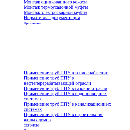
Монтаж оцинкованного кожуха
Монтаж термоусадочной муфты
Монтаж электросварной муфты
Нормативная документация
Применение
Применение труб ППУ в теплоснабжении
Применение труб ППУ в
нефтеперерабатывающей отрасли
Применение труб ППУ в газовой отрасли
Применение труб ППУ в водопроводных
системах
Применение труб ППУ в канализационных
системах
Применение труб ППУ в строительстве
жилых домов
СЕРВИСЫ