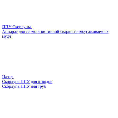
ППУ Скорлупы
Аппарат для терморезистивной сварки термоусаживаемых
муфт
Назад
Скорлупа ППУ для отводов
Скорлупа ППУ для труб