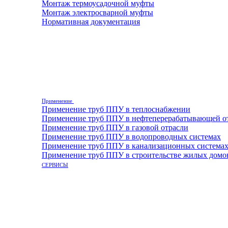
Монтаж термоусадочной муфты
Монтаж электросварной муфты
Нормативная документация
Применение
Применение труб ППУ в теплоснабжении
Применение труб ППУ в нефтеперерабатывающей о
Применение труб ППУ в газовой отрасли
Применение труб ППУ в водопроводных системах
Применение труб ППУ в канализационных система
Применение труб ППУ в строительстве жилых домо
СЕРВИСЫ