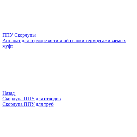
ППУ Скорлупы
Аппарат для терморезистивной сварки термоусаживаемых
муфт
Назад
Скорлупа ППУ для отводов
Скорлупа ППУ для труб