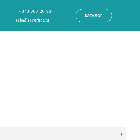
+7 343 383-26-98
КАТАЛОГ
sale@saverhot.ru