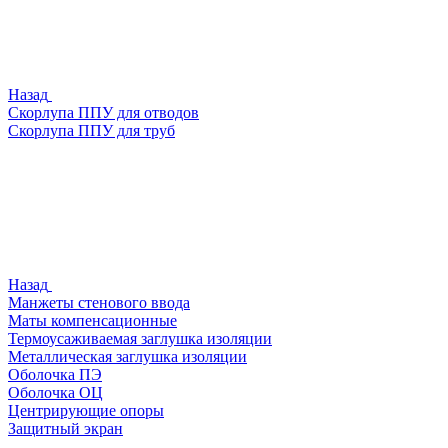
Назад
Скорлупа ППУ для отводов
Скорлупа ППУ для труб
Назад
Манжеты стенового ввода
Маты компенсационные
Термоусаживаемая заглушка изоляции
Металлическая заглушка изоляции
Оболочка ПЭ
Оболочка ОЦ
Центрирующие опоры
Защитный экран