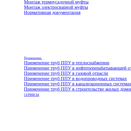
Монтаж термоусадочной муфты
Монтаж электросварной муфты
Нормативная документация
Применение
Применение труб ППУ в теплоснабжении
Применение труб ППУ в нефтеперерабатывающей о
Применение труб ППУ в газовой отрасли
Применение труб ППУ в водопроводных системах
Применение труб ППУ в канализационных система
Применение труб ППУ в строительстве жилых домо
СЕРВИСЫ