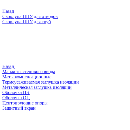
Назад
Скорлупа ППУ для отводов
Скорлупа ППУ для труб
Назад
Манжеты стенового ввода
Маты компенсационные
Термоусаживаемая заглушка изоляции
Металлическая заглушка изоляции
Оболочка ПЭ
Оболочка ОЦ
Центрирующие опоры
Защитный экран