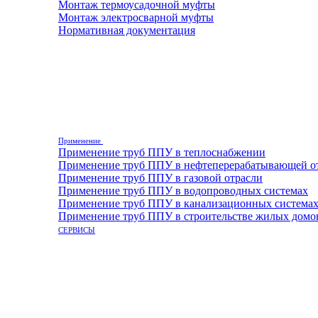
Монтаж термоусадочной муфты
Монтаж электросварной муфты
Нормативная документация
Применение
Применение труб ППУ в теплоснабжении
Применение труб ППУ в нефтеперерабатывающей о
Применение труб ППУ в газовой отрасли
Применение труб ППУ в водопроводных системах
Применение труб ППУ в канализационных система
Применение труб ППУ в строительстве жилых домо
СЕРВИСЫ