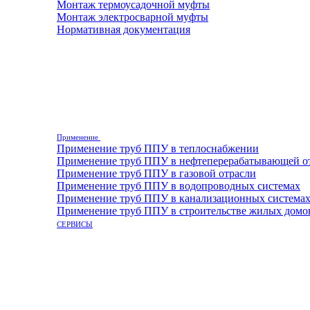
Монтаж термоусадочной муфты
Монтаж электросварной муфты
Нормативная документация
Применение
Применение труб ППУ в теплоснабжении
Применение труб ППУ в нефтеперерабатывающей о
Применение труб ППУ в газовой отрасли
Применение труб ППУ в водопроводных системах
Применение труб ППУ в канализационных система
Применение труб ППУ в строительстве жилых домо
СЕРВИСЫ