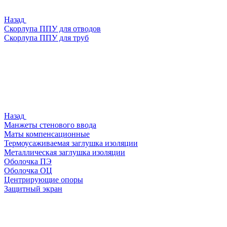
Назад
Скорлупа ППУ для отводов
Скорлупа ППУ для труб
Назад
Манжеты стенового ввода
Маты компенсационные
Термоусаживаемая заглушка изоляции
Металлическая заглушка изоляции
Оболочка ПЭ
Оболочка ОЦ
Центрирующие опоры
Защитный экран