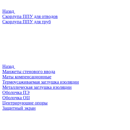
Назад
Скорлупа ППУ для отводов
Скорлупа ППУ для труб
Назад
Манжеты стенового ввода
Маты компенсационные
Термоусаживаемая заглушка изоляции
Металлическая заглушка изоляции
Оболочка ПЭ
Оболочка ОЦ
Центрирующие опоры
Защитный экран