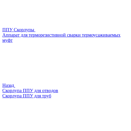
ППУ Скорлупы
Аппарат для терморезистивной сварки термоусаживаемых
муфт
Назад
Скорлупа ППУ для отводов
Скорлупа ППУ для труб