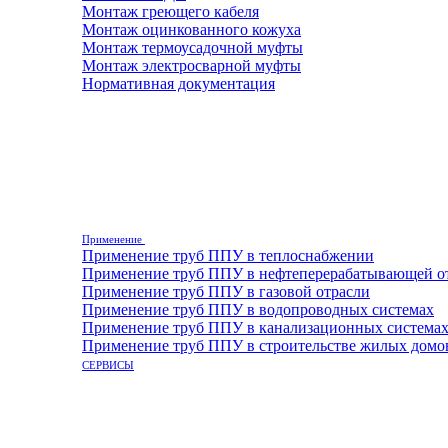
Монтаж греющего кабеля
Монтаж оцинкованного кожуха
Монтаж термоусадочной муфты
Монтаж электросварной муфты
Нормативная документация
Применение
Применение труб ППУ в теплоснабжении
Применение труб ППУ в нефтеперерабатывающей о
Применение труб ППУ в газовой отрасли
Применение труб ППУ в водопроводных системах
Применение труб ППУ в канализационных система
Применение труб ППУ в строительстве жилых домо
СЕРВИСЫ