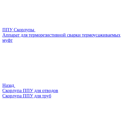
ППУ Скорлупы
Аппарат для терморезистивной сварки термоусаживаемых
муфт
Назад
Скорлупа ППУ для отводов
Скорлупа ППУ для труб