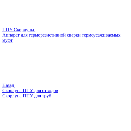
ППУ Скорлупы
Аппарат для терморезистивной сварки термоусаживаемых
муфт
Назад
Скорлупа ППУ для отводов
Скорлупа ППУ для труб