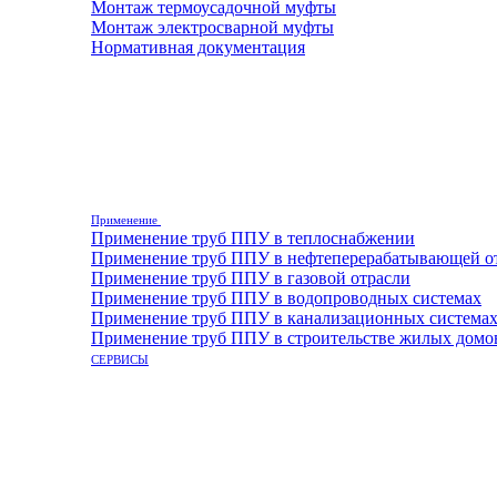
Монтаж термоусадочной муфты
Монтаж электросварной муфты
Нормативная документация
Применение
Применение труб ППУ в теплоснабжении
Применение труб ППУ в нефтеперерабатывающей о
Применение труб ППУ в газовой отрасли
Применение труб ППУ в водопроводных системах
Применение труб ППУ в канализационных система
Применение труб ППУ в строительстве жилых домо
СЕРВИСЫ