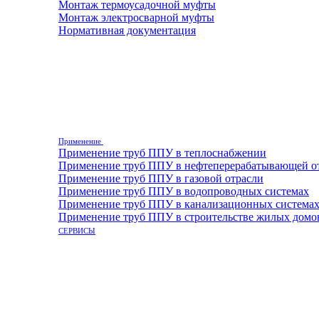
Монтаж термоусадочной муфты
Монтаж электросварной муфты
Нормативная документация
Применение
Применение труб ППУ в теплоснабжении
Применение труб ППУ в нефтеперерабатывающей о
Применение труб ППУ в газовой отрасли
Применение труб ППУ в водопроводных системах
Применение труб ППУ в канализационных система
Применение труб ППУ в строительстве жилых домо
СЕРВИСЫ