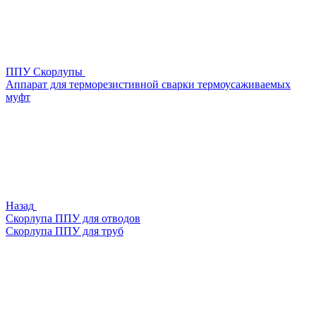
ППУ Скорлупы
Аппарат для терморезистивной сварки термоусаживаемых
муфт
Назад
Скорлупа ППУ для отводов
Скорлупа ППУ для труб