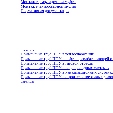
Монтаж термоусадочной муфты
Монтаж электросварной муфты
Нормативная документация
Применение
Применение труб ППУ в теплоснабжении
Применение труб ППУ в нефтеперерабатывающей о
Применение труб ППУ в газовой отрасли
Применение труб ППУ в водопроводных системах
Применение труб ППУ в канализационных система
Применение труб ППУ в строительстве жилых домо
СЕРВИСЫ