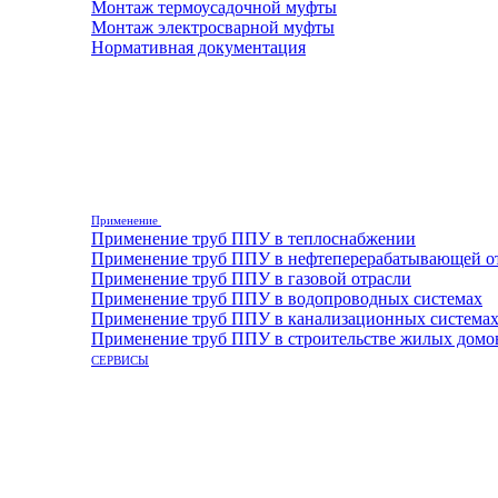
Монтаж термоусадочной муфты
Монтаж электросварной муфты
Нормативная документация
Применение
Применение труб ППУ в теплоснабжении
Применение труб ППУ в нефтеперерабатывающей о
Применение труб ППУ в газовой отрасли
Применение труб ППУ в водопроводных системах
Применение труб ППУ в канализационных система
Применение труб ППУ в строительстве жилых домо
СЕРВИСЫ