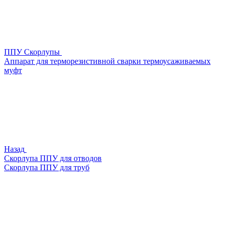
ППУ Скорлупы
Аппарат для терморезистивной сварки термоусаживаемых
муфт
Назад
Скорлупа ППУ для отводов
Скорлупа ППУ для труб