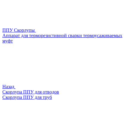
ППУ Скорлупы
Аппарат для терморезистивной сварки термоусаживаемых
муфт
Назад
Скорлупа ППУ для отводов
Скорлупа ППУ для труб