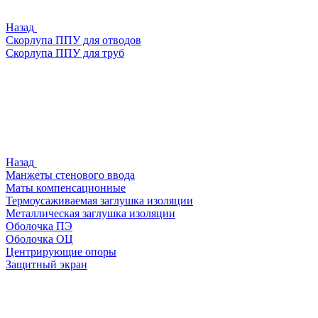
Назад
Скорлупа ППУ для отводов
Скорлупа ППУ для труб
Назад
Манжеты стенового ввода
Маты компенсационные
Термоусаживаемая заглушка изоляции
Металлическая заглушка изоляции
Оболочка ПЭ
Оболочка ОЦ
Центрирующие опоры
Защитный экран