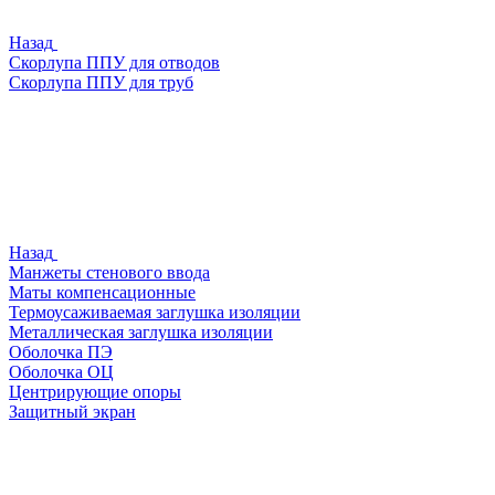
Назад
Скорлупа ППУ для отводов
Скорлупа ППУ для труб
Назад
Манжеты стенового ввода
Маты компенсационные
Термоусаживаемая заглушка изоляции
Металлическая заглушка изоляции
Оболочка ПЭ
Оболочка ОЦ
Центрирующие опоры
Защитный экран